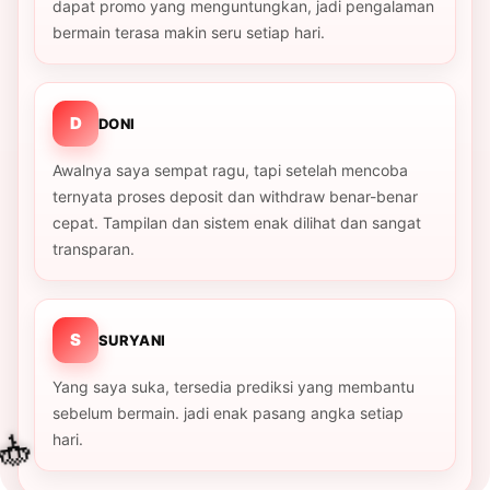
dapat promo yang menguntungkan, jadi pengalaman
🌹
bermain terasa makin seru setiap hari.
🌹
D
DONI
🌹
Awalnya saya sempat ragu, tapi setelah mencoba
ternyata proses deposit dan withdraw benar-benar

cepat. Tampilan dan sistem enak dilihat dan sangat
transparan.
S
SURYANI
🌹
Yang saya suka, tersedia prediksi yang membantu
sebelum bermain. jadi enak pasang angka setiap
🌹
hari.
🌹