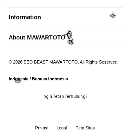
Buka
Information
Buka
About MAWARTOTO
🌹
🌹
© 2026 SEO BEAST MAWARTOTO. All Rights Seserved.
Indonesia / Bahasa Indonesia
Ingin Tetap Terhubung?
Privasi
Legal
Peta Situs