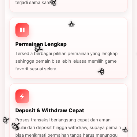
terjadi sama kamu.
Permainan Lengkap
Tersedia berbagai pilihan permainan yang lengkap
sehingga pemain bisa lebih leluasa memilih game
favorit sesuai selera.
Deposit & Withdraw Cepat
Proses transaksi berlangsung cepat dan aman,
mulai dari deposit hingga withdraw, supaya pemain
bisa menikmati permainan tanpa harus menunggu