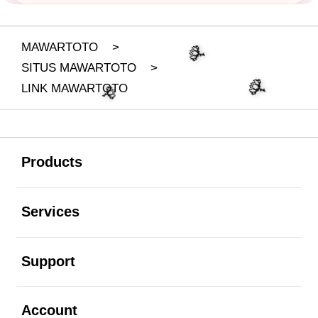
MAWARTOTO
>
SITUS MAWARTOTO
>
LINK MAWARTOTO
🌹
Buka
Footer Navigation
Products
Buka
Services
Buka
Support
Buka
Account